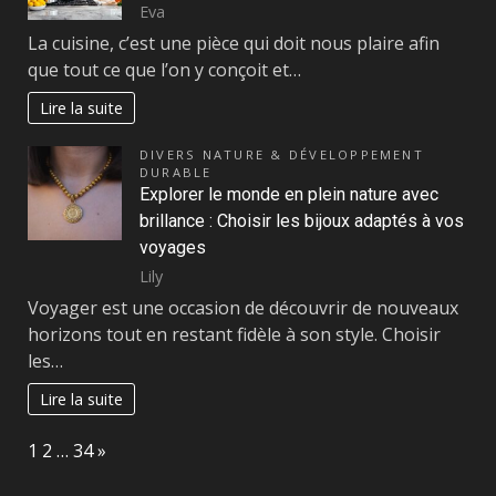
Eva
La cuisine, c’est une pièce qui doit nous plaire afin
que tout ce que l’on y conçoit et…
Lire la suite
DIVERS NATURE & DÉVELOPPEMENT
DURABLE
Explorer le monde en plein nature avec
brillance : Choisir les bijoux adaptés à vos
voyages
Lily
Voyager est une occasion de découvrir de nouveaux
horizons tout en restant fidèle à son style. Choisir
les…
Lire la suite
Page:
Next
1
2
…
34
»