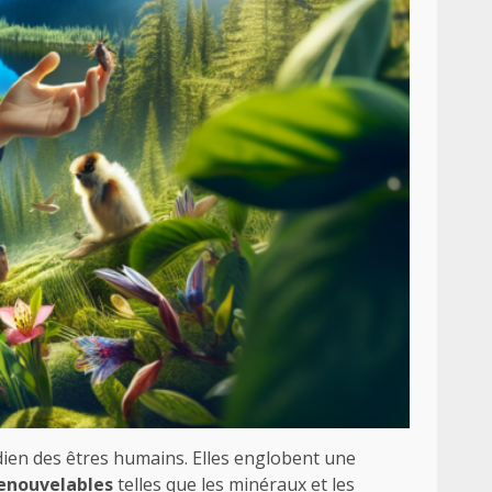
dien des êtres humains. Elles englobent une
renouvelables
telles que les minéraux et les