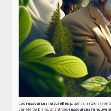
Les
ressources naturelles
jouent un rôle essenti
variété de biens, allant des
ressources renouvela