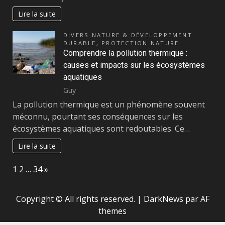
Lire la suite
DIVERS NATURE & DÉVELOPPEMENT
DURABLE
,
PROTECTION NATURE
Comprendre la pollution thermique :
causes et impacts sur les écosystèmes
aquatiques
Guy
La pollution thermique est un phénomène souvent
méconnu, pourtant ses conséquences sur les
écosystèmes aquatiques sont redoutables. Ce…
Lire la suite
Page:
Next
1
2
…
34
»
Copyright © All rights reserved.
|
DarkNews
par AF
themes