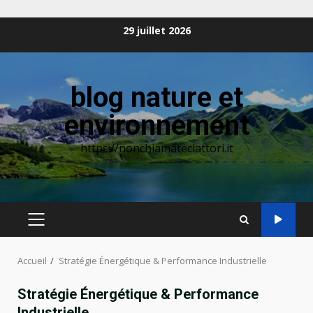
Aller
29 juillet 2026
au
contenu
blog nature et
environnement
https://nonchiamateciattori.it
MENU
PRINCIPAL
Accueil
Stratégie Énergétique & Performance Industrielle
Stratégie Énergétique & Performance
Industrielle