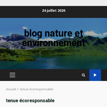
Aller
24 juillet 2026
au
contenu
blog nature et
environnement
https://nonchiamateciattori.it
MENU
PRINCIPAL
Accueil
tenue écoresponsable
tenue écoresponsable