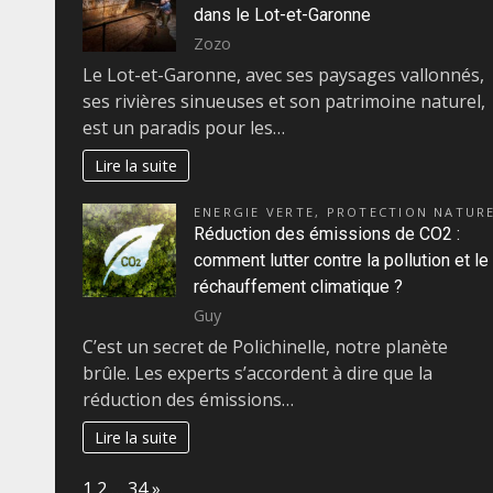
dans le Lot-et-Garonne
Zozo
Le Lot-et-Garonne, avec ses paysages vallonnés,
ses rivières sinueuses et son patrimoine naturel,
est un paradis pour les…
Lire la suite
ENERGIE VERTE
,
PROTECTION NATUR
Réduction des émissions de CO2 :
comment lutter contre la pollution et le
réchauffement climatique ?
Guy
C’est un secret de Polichinelle, notre planète
brûle. Les experts s’accordent à dire que la
réduction des émissions…
Lire la suite
Page:
Next
1
2
…
34
»