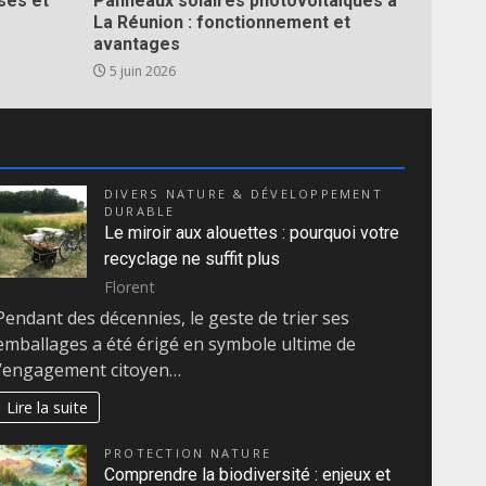
ses et
Panneaux solaires photovoltaïques à
La Réunion : fonctionnement et
avantages
5 juin 2026
DIVERS NATURE & DÉVELOPPEMENT
DURABLE
Le miroir aux alouettes : pourquoi votre
recyclage ne suffit plus
Florent
Pendant des décennies, le geste de trier ses
emballages a été érigé en symbole ultime de
l’engagement citoyen…
Lire la suite
PROTECTION NATURE
Comprendre la biodiversité : enjeux et