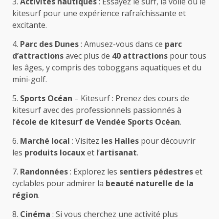
3.
Activités nautiques
: Essayez le surf, la voile ou le
kitesurf pour une expérience rafraîchissante et
excitante.
4.
Parc des Dunes
: Amusez-vous dans ce
parc
d’attractions
avec plus de
40 attractions
pour tous
les âges, y compris des toboggans aquatiques et du
mini-golf.
5.
Sports Océan
– Kitesurf : Prenez des cours de
kitesurf avec des professionnels passionnés à
l’
école de kitesurf de Vendée Sports Océan
.
6.
Marché local
: Visitez
les Halles
pour découvrir
les
produits locaux
et l’
artisanat
.
7.
Randonnées
: Explorez les
sentiers pédestres
et
cyclables pour admirer la
beauté naturelle de la
région
.
8.
Cinéma
: Si vous cherchez une activité plus